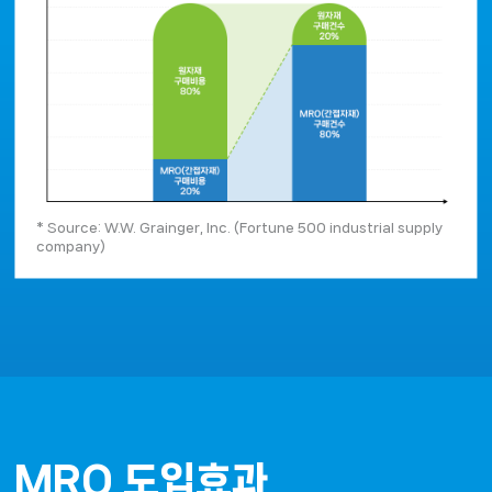
* Source: W.W. Grainger, Inc. (Fortune 500 industrial supply 
company)
MRO 도입효과